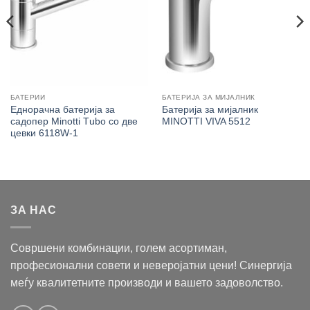
БАТЕРИИ
БАТЕРИЈА ЗА МИЈАЛНИК
Еднорачна батерија за
Батерија за мијалник
садопер Minotti Тubo со две
MINOTTI VIVA 5512
цевки 6118W-1
ЗА НАС
Совршени комбинации, голем асортиман,
професионални совети и неверојатни цени! Синергија
меѓу квалитетните производи и вашето задоволство.