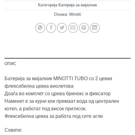
Категорија
Батерија за мијалник
Ознака:
Minotti
ОПИС
Батерија за мијалник MINOTTI TUBO со 2 цевки
флексибилна цевка виолетова
Доаѓа во комплет со црева бринокс и фиксатор
Наменет е за кујни кои примаат вода од централен
котел, а работат под висок притисок.
Флексибилна цевка за работа под сите агли
Совети: