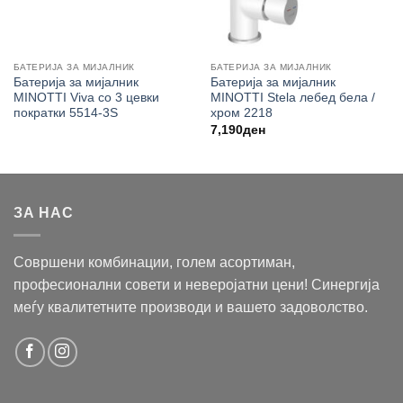
БАТЕРИЈА ЗА МИЈАЛНИК
БАТЕРИЈА ЗА МИЈАЛНИК
Батерија за мијалник
Батерија за мијалник
MINOTTI Viva со 3 цевки
MINOTTI Stela лебед бела /
пократки 5514-3S
хром 2218
7,190
ден
ЗА НАС
Совршени комбинации, голем асортиман,
професионални совети и неверојатни цени! Синергија
меѓу квалитетните производи и вашето задоволство.