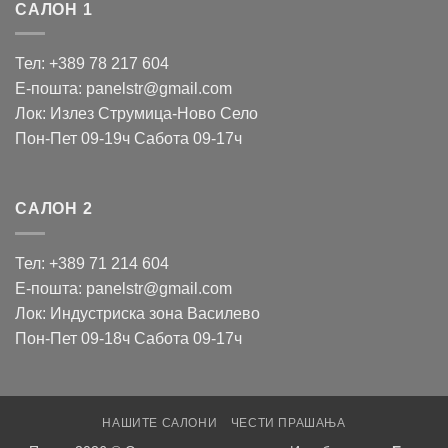
САЛОН 1
Тел: +389 78 217 604
Е-пошта: panelstr@gmail.com
Лок: Излез Струмица-Ново Село
Пон-Пет 09-19ч Сабота 09-17ч
САЛОН 2
Тел: +389 71 214 604
Е-пошта: panelstr@gmail.com
Лок: Индустриска зона Василево
Пон-Пет 09-18ч Сабота 09-17ч
НАШИТЕ САЛОНИ
ЧЕСТИ ПРАШАЊА