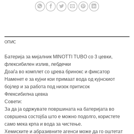
ОПИС
Батерија за мијалник MINOTTI TUBO со 3 цевки,
флексибилен излив, лебдечки
Доаѓа во комплет со црева бринокс и фиксатор
Наменет е за кујни кои примаат вода од кујнскиот
бојлер и за работа под низок притисок
Флексибилна цевка
Совети:
За да ја одржувате површината на батеријата во
совршена состојба што е можно подолго, користете
само мека крпа и вода за чистење.
Хемиските и абразивните агенси може да го оштетат