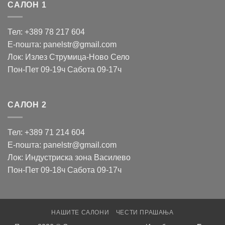
САЛОН 1
Тел: +389 78 217 604
Е-пошта: panelstr@gmail.com
Лок: Излез Струмица-Ново Село
Пон-Пет 09-19ч Сабота 09-17ч
САЛОН 2
Тел: +389 71 214 604
Е-пошта: panelstr@gmail.com
Лок: Индустриска зона Василево
Пон-Пет 09-18ч Сабота 09-17ч
НАШИТЕ САЛОНИ
ЧЕСТИ ПРАШАЊА