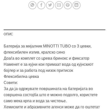
ОПИС
Батерија за мијалник MINOTTI TUBO со 3 цевки,
флексибилен излив, кралско сино
Доаѓа во комплет со црева бринокс и фиксатор
Наменет е за кујни кои примаат вода од кујнскиот
бојлер и за работа под низок притисок
Флексибилна цевка
Совети:
За да ја одржувате површината на батеријата во
совршена состојба што е можно подолго, користете
само мека крпа и вода за чистење.
Хемиските и абразивните агенси може да го оштетат