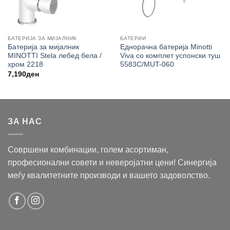
БАТЕРИЈА ЗА МИЈАЛНИК
БАТЕРИИ
Батерија за мијалник
Еднорачна батерија Minotti
MINOTTI Stela лебед бела /
Viva со комплет успонски туш
хром 2218
5583C/MUT-060
7,190
ден
ЗА НАС
Совршени комбинации, голем асортиман,
професионални совети и неверојатни цени! Синергија
меѓу квалитетните производи и вашето задоволство.