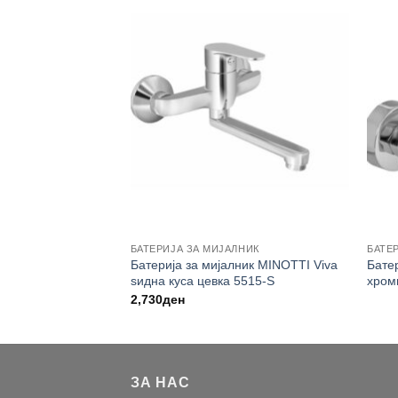
БАТЕРИЈА ЗА МИЈАЛНИК
БАТЕР
MINOTTI Stela црна
Батерија за мијалник MINOTTI Viva
Бате
ѕидна куса цевка 5515-S
хроми
2,730
ден
ЗА НАС