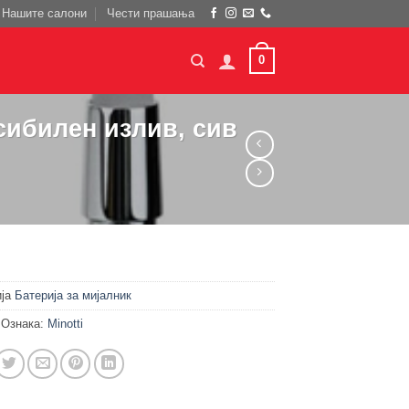
Нашите салони
Чести прашања
0
сибилен излив, сив
ија
Батерија за мијалник
Ознака:
Minotti