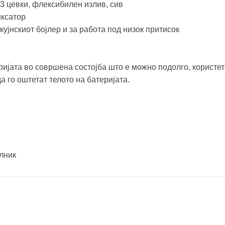
3 цевки, флексибилен излив, сив
иксатор
кујнскиот бојлер и за работа под низок притисок
ијата во совршена состојба што е можно подолго, користет
 го оштетат телото на батеријата.
алник