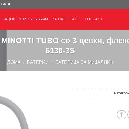
АТИЛА
ЗАДОВОЛНИ КУПУВАЧИ
ЗА НАС
БЛОГ
КОНТАКТ
к MINOTTI TUBO со 3 цевки, флек
6130-3S
ДОМА
/
БАТЕРИИ
/
БАТЕРИЈА ЗА МИЈАЛНИК
Категор