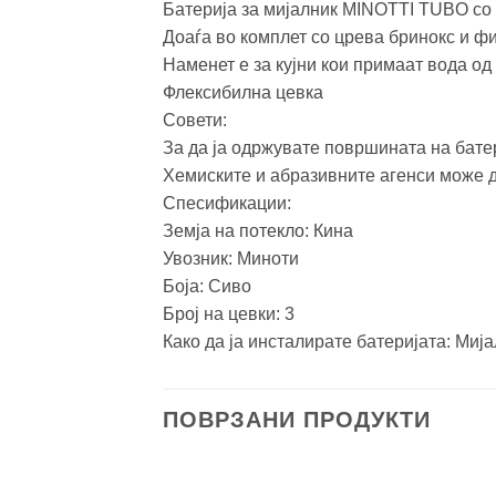
Батерија за мијалник MINOTTI TUBO со 
Доаѓа во комплет со црева бринокс и ф
Наменет е за кујни кои примаат вода од 
Флексибилна цевка
Совети:
За да ја одржувате површината на батер
Хемиските и абразивните агенси може да
Спесификации:
Земја на потекло: Кина
Увозник: Миноти
Боја: Сиво
Број на цевки: 3
Како да ја инсталирате батеријата: Mиј
ПОВРЗАНИ ПРОДУКТИ