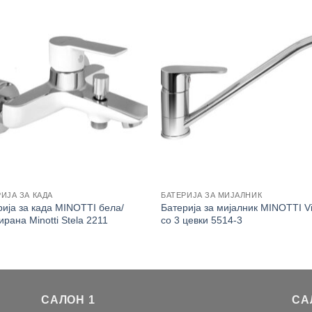
ИЈА ЗА КАДА
БАТЕРИЈА ЗА МИЈАЛНИК
рија за када MINOTTI бела/
Батерија за мијалник MINOTTI V
рана Minotti Stela 2211
со 3 цевки 5514-3
САЛОН 1
СА