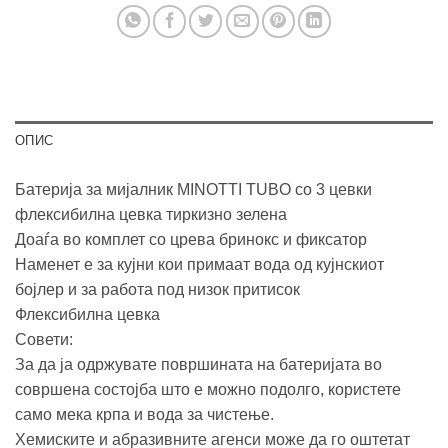
ОПИС
Батерија за мијалник MINOTTI TUBO со 3 цевки
флексибилна цевка тиркизно зелена
Доаѓа во комплет со црева бринокс и фиксатор
Наменет е за кујни кои примаат вода од кујнскиот
бојлер и за работа под низок притисок
Флексибилна цевка
Совети:
За да ја одржувате површината на батеријата во
совршена состојба што е можно подолго, користете
само мека крпа и вода за чистење.
Хемиските и абразивните агенси може да го оштетат