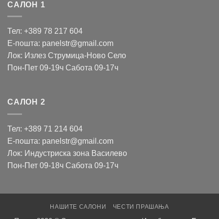
САЛОН 1
Тел: +389 78 217 604
Е-пошта: panelstr@gmail.com
Лок: Излез Струмица-Ново Село
Пон-Пет 09-19ч Сабота 09-17ч
САЛОН 2
Тел: +389 71 214 604
Е-пошта: panelstr@gmail.com
Лок: Индустриска зона Василево
Пон-Пет 09-18ч Сабота 09-17ч
НАШИТЕ САЛОНИ
ЧЕСТИ ПРАШАЊА