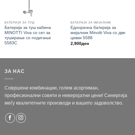
БАТЕРИЈА ЗА ТУШ
БАТЕРИЈА ЗА МИЈАЛНИК
Батерија за туш кабина
Еднорачна батерија за
MINOTTI Viva со сет за
мијалник Minotti Viva со две
туширање со подигање
цевки 5588
5583C
2,900
ден
ЗА НАС
Совршени комбинации, голем асортиман,
професионални совети и неверојатни цени! Синергија
меѓу квалитетните производи и вашето задоволство.