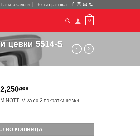
Нашите салони
Чести прашања
0
ки цевки 5514-S
2,250
ден
 MINOTTI Viva со 2 пократки цевки
 Viva со 2 пократки цевки 5514-S количина
АЈ ВО КОШНИЦА