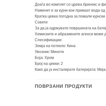
Доаѓа во комплет со црева бринокс и ф
Наменет е за кујни кои примаат вода од
Кратка цевка погодна за помали кујнски
Совети
За да ја одржувате површината на батер
Хемиските и абразивните агенси може да
Спесификации:
Земја на потекло: Кина
Увозник: Миноти
Боја: Хром
Број на цевки: 2
Како да ја инсталирате батеријата: Миј
ПОВРЗАНИ ПРОДУКТИ