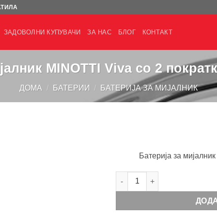
АТИЛА
ЗАДОВОЛНИ КУПУВАЧИ
ЗА НАС
БЛОГ
КОНТАКТ
јалник MINOTTI Viva со 2 пократ
ДОМА
/
БАТЕРИИ
/
БАТЕРИЈА ЗА МИЈАЛНИК
Батерија за мијалник
Батерија за мијалник MINOTTI
ДОД