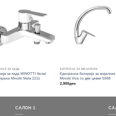
ИЈА ЗА КАДА
БАТЕРИЈА ЗА МИЈАЛНИК
рија за када MINOTTI бела/
Еднорачна батерија за мијалник
рана Minotti Stela 2211
Minotti Viva со две цевки 5588
2,900
ден
САЛОН 1
СА