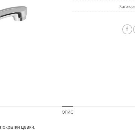
Категор
ОПИС
 пократки цевки.