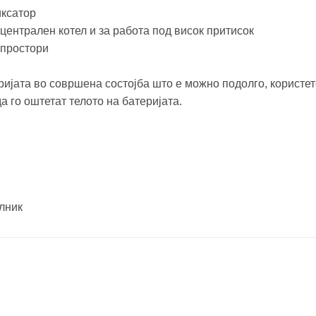
иксатор
 централен котел и за работа под висок притисок
 простори
ијата во совршена состојба што е можно подолго, користет
 го оштетат телото на батеријата.
алник