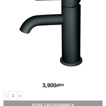
3,900
ден
Батерија за мијалник Rosan Dark JD30101 количина
ДОДАЈ ВО КОШНИЦА