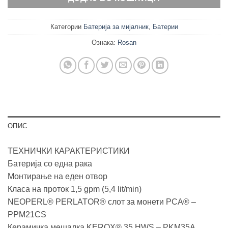
Категории
Батерија за мијалник
,
Батерии
Ознака:
Rosan
ОПИС
ТЕХНИЧКИ КАРАКТЕРИСТИКИ
Батерија со една рака
Монтирање на еден отвор
Класа на проток 1,5 gpm (5,4 lit/min)
NEOPERL® PERLATOR® слот за монети PCA® –
PPM21CS
Керамичка мешалка KEROX® 35 HWS – PKM35A