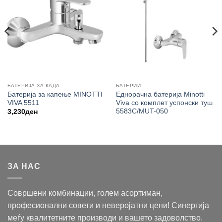
БАТЕРИЈА ЗА КАДА
БАТЕРИИ
Батерија за капење MINOTTI
Еднорачна батерија Minotti
VIVA 5511
Viva со комплет успонски туш
5583C/MUT-050
3,230
ден
ЗА НАС
Совршени комбинации, голем асортиман,
професионални совети и неверојатни цени! Синергија
меѓу квалитетните производи и вашето задоволство.