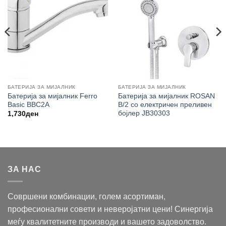
БАТЕРИЈА ЗА МИЈАЛНИК
БАТЕРИЈА ЗА МИЈАЛНИК
Батерија за мијалник Ferro
Батерија за мијалник ROSAN
Basic BBC2A
B/2 со електричен преливен
бојлер JB30303
1,730
ден
ЗА НАС
Совршени комбинации, голем асортиман,
професионални совети и неверојатни цени! Синергија
меѓу квалитетните производи и вашето задоволство.