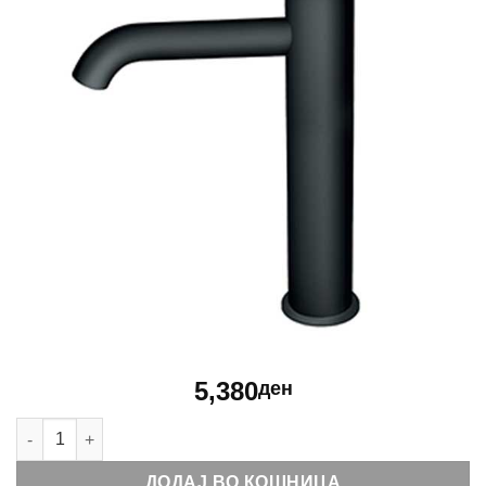
5,380
ден
Батерија за мијалник висока Rosan Dark JD30109 количина
ДОДАЈ ВО КОШНИЦА