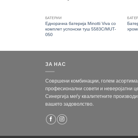
БАТЕРИИ
БАТЕР
Еднорачна батерија Minotti Viva со
Бате
erro Vasto BVA5
комплет успонски туш 5583C/MUT-
хроми
050
ЗА НАС
Совршени комбинации, голем асортима
професионални совети и неверојатни ц
Синергија меѓу квалитетните производи
вашето задоволство.