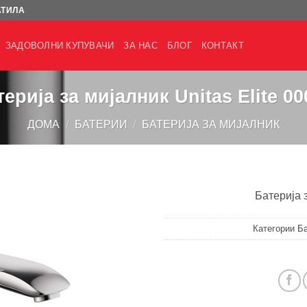
АТИЛА
ЗАДОВОЛНИ КУПУВАЧИ
ЗА НАС
БЛОГ
КОНТАКТ
терија за мијалник Unitas Elite 00
ДОМА
/
БАТЕРИИ
/
БАТЕРИЈА ЗА МИЈАЛНИК
Батерија з
Категории
Ба