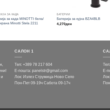
ИЈА ЗА КАДА
БАТЕРИИ
рија за када MINOTTI бела/
Батерија за кујна BZA4BLB
рана Minotti Stela 2211
4,270
ден
САЛОН 1
СА
н,
Тел: +389 78 217 604
Тел
ени!
Е-пошта: panelstr@gmail.com
Е-п
 и
Лок: Излез Струмица-Ново Село
Лок
Пон-Пет 09-19ч Сабота 09-17ч
Пон