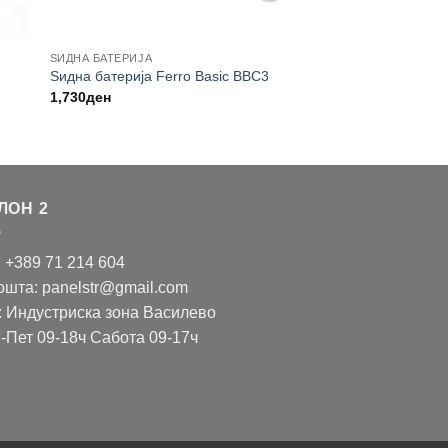
ЅИДНА БАТЕРИЈА
Ѕидна батерија Ferro Basic BBC3
1,730
ден
ЛОН 2
: +389 71 214 604
ошта: panelstr@gmail.com
: Индустриска зона Василево
-Пет 09-18ч Сабота 09-17ч