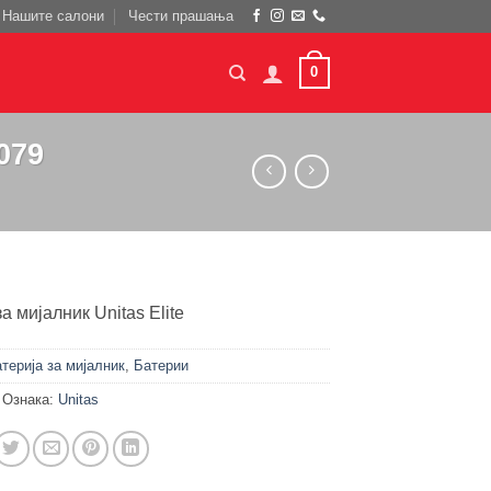
Нашите салони
Чести прашања
0
079
а мијалник Unitas Elite
терија за мијалник
,
Батерии
Ознака:
Unitas