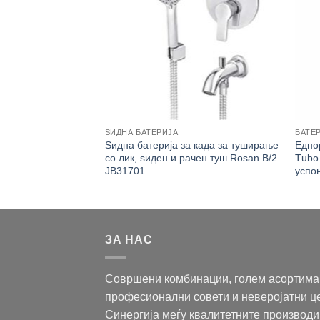
ЛНИК
ЅИДНА БАТЕРИЈА
БАТЕ
Ferro Zumba
Ѕидна батерија за када за туширање
Еднор
со лик, ѕиден и рачен туш Rosan B/2
Тubо
JB31701
успо
ЗА НАС
Совршени комбинации, голем асортима
професионални совети и неверојатни ц
Синергија меѓу квалитетните производи