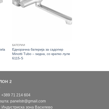
БАТЕРИИ
tela
Еднорачна батерија за садопер
Minotti Тubo – ѕидна, со кратко луле
6115-S
ЛОН 2
: +389 71 214 604
ошта: panelstr@gmail.com
: Индустриска зона Василево