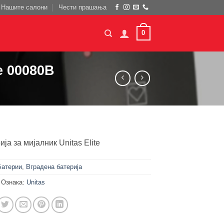
Нашите салони
Чести прашања
0
e 00080B
ја за мијалник Unitas Elite
Батерии
,
Вградена батерија
Ознака:
Unitas