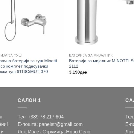
РИЈА ЗА ТУШ
БАТЕРИЈА ЗА МИЈАЛНИК
ачна батерија за туш Minotti
Батерија за мијалник MINOTTI S
 со комплет подесувачки
2112
нски туш 6113C/MUT-070
3,190
ден
САЛОН 1
СА
н,
Тел: +389 78 217 604
Тел
ени!
Е-пошта: panelstr@gmail.com
Е-п
 и
Лок: Излез Струмица-Ново Село
Лок