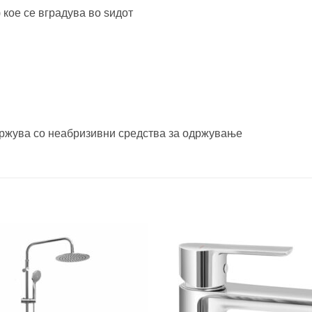
 кое се вградува во sидот
држува со неабризивни средства за одржување