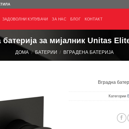
АТИЛА
ЗАДОВОЛНИ КУПУВАЧИ
ЗА НАС
БЛОГ
КОНТАКТ
 батерија за мијалник Unitas Elit
ДОМА
/
БАТЕРИИ
/
ВГРАДЕНА БАТЕРИЈА
Вградна батери
Категории