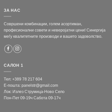
ЗА НАС
Совршени комбинации, голем асортиман,
професионални совети и неверојатни цени! Синергија
меѓу квалитетните производи и вашето задоволство.
САЛОН 1
Тел: +389 78 217 604
Е-пошта: panelstr@gmail.com
Лок: Излез Струмица-Ново Село
Пон-Пет 09-19ч Сабота 09-17ч