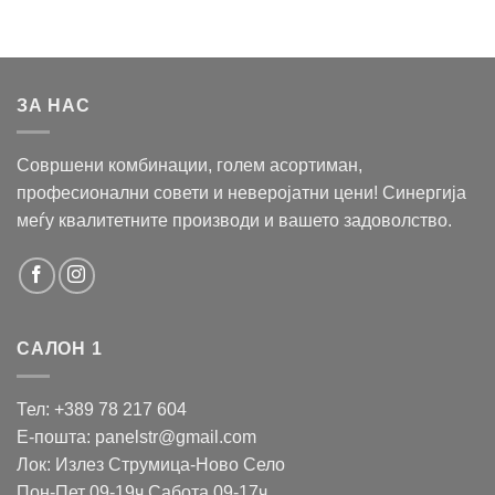
ЗА НАС
Совршени комбинации, голем асортиман,
професионални совети и неверојатни цени! Синергија
меѓу квалитетните производи и вашето задоволство.
САЛОН 1
Тел: +389 78 217 604
Е-пошта: panelstr@gmail.com
Лок: Излез Струмица-Ново Село
Пон-Пет 09-19ч Сабота 09-17ч