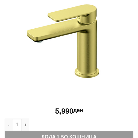
5,990
ден
Батериjа за мијалник Rosan S2 Gold 230101G количина
ДОДАЈ ВО КОШНИЦА