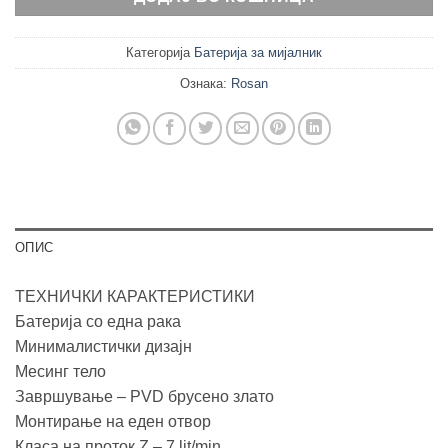
Категорија
Батерија за мијалник
Ознака:
Rosan
ОПИС
ТЕХНИЧКИ КАРАКТЕРИСТИКИ
Батерија со една рака
Минималистички дизајн
Месинг тело
Завршување – PVD брусено злато
Монтирање на еден отвор
Класа на проток Z – 7 lit/min