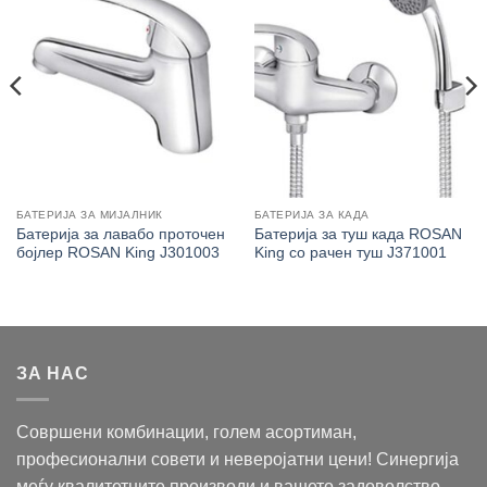
БАТЕРИЈА ЗА МИЈАЛНИК
БАТЕРИЈА ЗА КАДА
Батерија за лавабо проточен
Батерија за туш када ROSAN
бојлер ROSAN King J301003
King со рачен туш J371001
ЗА НАС
Совршени комбинации, голем асортиман,
професионални совети и неверојатни цени! Синергија
меѓу квалитетните производи и вашето задоволство.