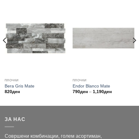
ПЛОЧКИ
ПЛОЧКИ
Bera Gris Mate
Endor Blanco Mate
Price
820
ден
790
ден
–
1,190
ден
range:
790ден
through
1,190ден
ЗА НАС
Совршени комбинации, голем асортиман,