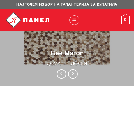
Skip
НАЈГОЛЕМ ИЗБОР НА ГАЛАНТЕРИЈА ЗА КУПАТИЛА
to
content
0
Bee Maron
ДОМА
/
ПЛОЧКИ