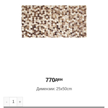
770
ден
Димензии: 25x50cm
Bee Maron количина