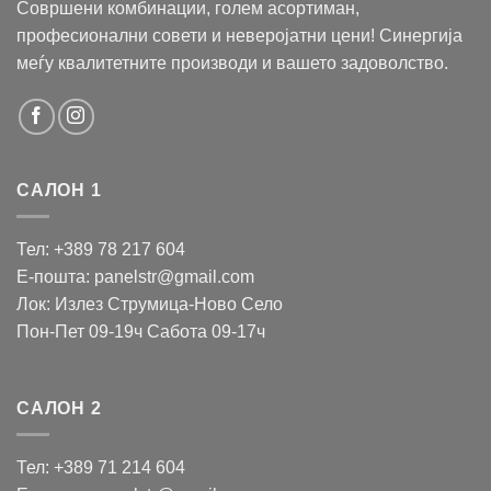
Совршени комбинации, голем асортиман,
професионални совети и неверојатни цени! Синергија
меѓу квалитетните производи и вашето задоволство.
САЛОН 1
Тел: +389 78 217 604
Е-пошта: panelstr@gmail.com
Лок: Излез Струмица-Ново Село
Пон-Пет 09-19ч Сабота 09-17ч
САЛОН 2
Тел: +389 71 214 604