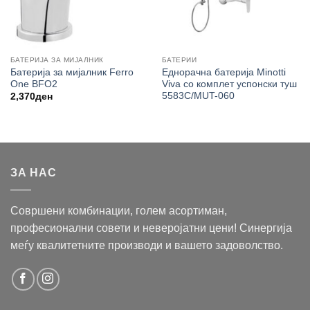
БАТЕРИЈА ЗА МИЈАЛНИК
БАТЕРИИ
Батерија за мијалник Ferro
Еднорачна батерија Minotti
One BFO2
Viva со комплет успонски туш
5583C/MUT-060
2,370
ден
ЗА НАС
Совршени комбинации, голем асортиман,
професионални совети и неверојатни цени! Синергија
меѓу квалитетните производи и вашето задоволство.