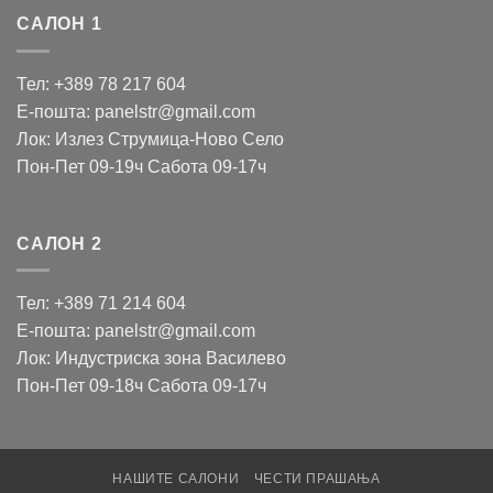
САЛОН 1
Тел: +389 78 217 604
Е-пошта: panelstr@gmail.com
Лок: Излез Струмица-Ново Село
Пон-Пет 09-19ч Сабота 09-17ч
САЛОН 2
Тел: +389 71 214 604
Е-пошта: panelstr@gmail.com
Лок: Индустриска зона Василево
Пон-Пет 09-18ч Сабота 09-17ч
НАШИТЕ САЛОНИ
ЧЕСТИ ПРАШАЊА