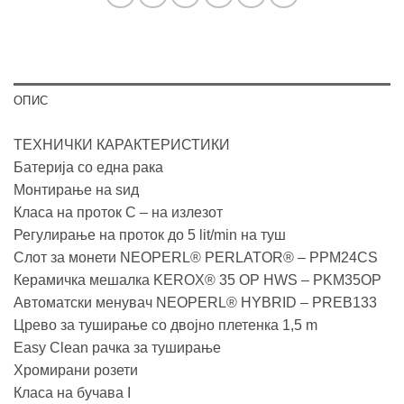
ОПИС
ТЕХНИЧКИ КАРАКТЕРИСТИКИ
Батерија со една рака
Монтирање на ѕид
Класа на проток C – на излезот
Регулирање на проток до 5 lit/min на туш
Слот за монети NEOPERL® PERLATOR® – PPM24CS
Керамичка мешалка KEROX® 35 OP HWS – PKM35OP
Автоматски менувач NEOPERL® HYBRID – PREB133
Црево за туширање со двојно плетенка 1,5 m
Easy Clean рачка за туширање
Хромирани розети
Класа на бучава I