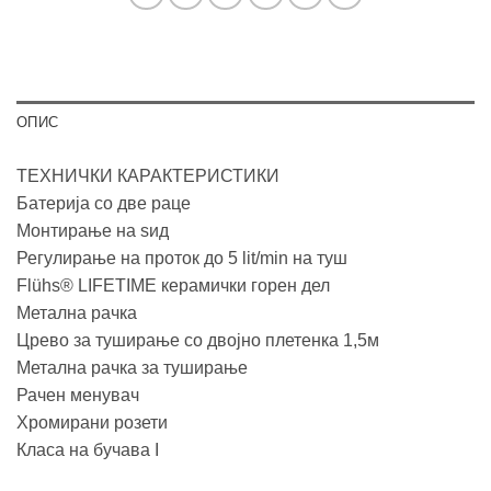
ОПИС
ТЕХНИЧКИ КАРАКТЕРИСТИКИ
Батерија со две раце
Монтирање на ѕид
Регулирање на проток до 5 lit/min на туш
Flühs® LIFETIME керамички горен дел
Метална рачка
Црево за туширање со двојно плетенка 1,5м
Метална рачка за туширање
Рачен менувач
Хромирани розети
Класа на бучава I