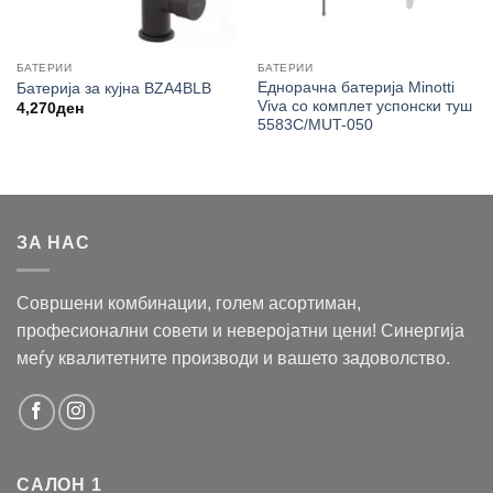
БАТЕРИИ
БАТЕРИИ
Еднорачна батерија Minotti
Батерија за кујна BZA4BLB
Viva со комплет успонски туш
4,270
ден
5583C/MUT-050
ЗА НАС
Совршени комбинации, голем асортиман,
професионални совети и неверојатни цени! Синергија
меѓу квалитетните производи и вашето задоволство.
САЛОН 1