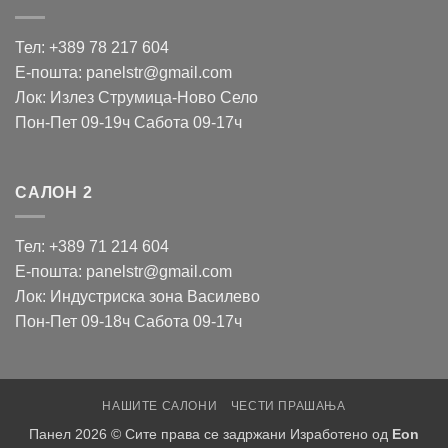
Тел: +389 78 217 604
Е-пошта: panelstr@gmail.com
Лок: Излез Струмица-Ново Село
Пон-Пет 09-19ч Сабота 09-17ч
САЛОН 2
Тел: +389 71 214 604
Е-пошта: panelstr@gmail.com
Лок: Индустриска зона Василево
Пон-Пет 09-18ч Сабота 09-17ч
НАШИТЕ САЛОНИ
ЧЕСТИ ПРАШАЊА
Панел 2026 © Сите права се задржани Изработено од
Eon