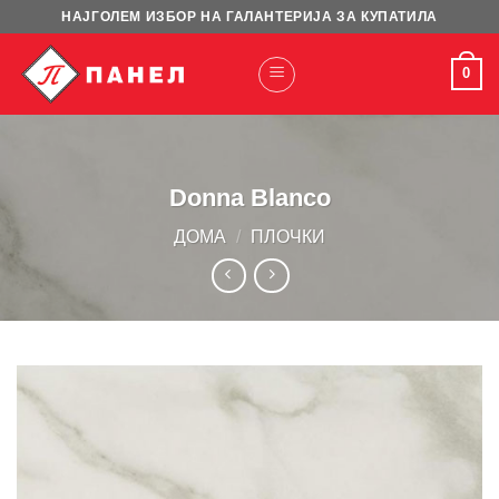
Skip
НАЈГОЛЕМ ИЗБОР НА ГАЛАНТЕРИЈА ЗА КУПАТИЛА
to
content
0
Donna Blanco
ДОМА
/
ПЛОЧКИ