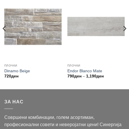
ПЛОЧКИ
ПЛОЧКИ
Dinamo Beige
Endor Blanco Mate
Price
720
ден
790
ден
–
1,190
ден
range:
790ден
through
1,190ден
ЗА НАС
Совршени комбинации, голем асортиман,
професионални совети и неверојатни цени! Синергија