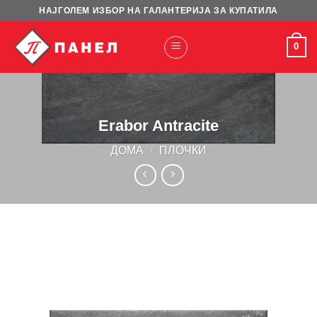
Skip
НАЈГОЛЕМ ИЗБОР НА ГАЛАНТЕРИЈА ЗА КУПАТИЛА
to
content
0
Erabor Antracite
ДОМА
/
ПЛОЧКИ