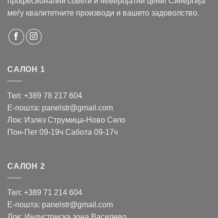
професионални совети и неверојатни цени! Синергија
меѓу квалитетните производи и вашето задоволство.
САЛОН 1
Тел: +389 78 217 604
Е-пошта: panelstr@gmail.com
Лок: Излез Струмица-Ново Село
Пон-Пет 09-19ч Сабота 09-17ч
САЛОН 2
Тел: +389 71 214 604
Е-пошта: panelstr@gmail.com
Лок: Индустриска зона Василево