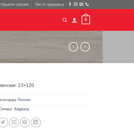
Нашите салони
Чести прашања
0
мензии: 23×120
атегорија
Плочки
Ознака:
Alaplana