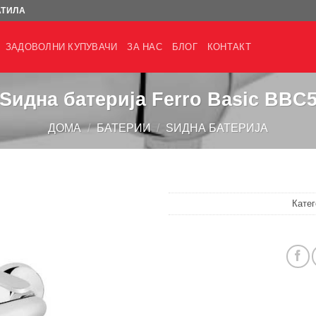
АТИЛА
ЗАДОВОЛНИ КУПУВАЧИ
ЗА НАС
БЛОГ
КОНТАКТ
Ѕидна батерија Ferro Basic BBC
ДОМА
/
БАТЕРИИ
/
ЅИДНА БАТЕРИЈА
Катег