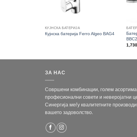
ЛНИК
КУЈНСКА БАТЕРИЈА
БАТЕ
ник Ferro One
Батер
Кујнска батерија Ferro Algeo BAG4
BBC
1,73
ЗА НАС
Совршени комбинации, голем асортима
професионални совети и неверојатни ц
Синергија меѓу квалитетните производи
вашето задоволство.