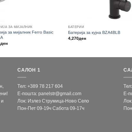
РИЈА ЗА МИЈАЛНИК
БАТЕРИИ
ија за мијалник Ferro Basic
Батерија за кујна BZA4BLB
2A
4,270
ден
0
ден
САЛОН 1
СА
н,
Тел: +389 78 217 604
Тел
ени!
Е-пошта: panelstr@gmail.com
Е-п
 и
Лок: Излез Струмица-Ново Село
Лок
Пон-Пет 09-19ч Сабота 09-17ч
Пон