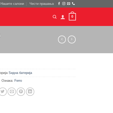
Нашите салони
Чести прашања
0
5
орија
Ѕидна батерија
Ознака:
Ferro