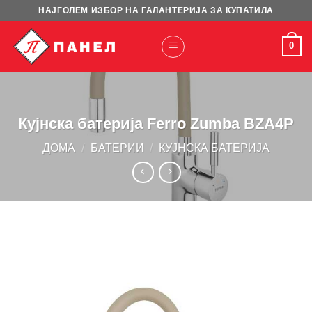
Skip
НАЈГОЛЕМ ИЗБОР НА ГАЛАНТЕРИЈА ЗА КУПАТИЛА
to
content
0
Кујнска батерија Ferro Zumba BZA4P
ДОМА
/
БАТЕРИИ
/
КУЈНСКА БАТЕРИЈА