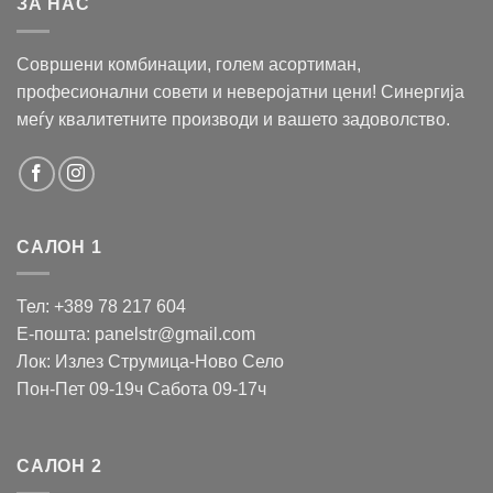
ЗА НАС
Совршени комбинации, голем асортиман,
професионални совети и неверојатни цени! Синергија
меѓу квалитетните производи и вашето задоволство.
САЛОН 1
Тел: +389 78 217 604
Е-пошта: panelstr@gmail.com
Лок: Излез Струмица-Ново Село
Пон-Пет 09-19ч Сабота 09-17ч
САЛОН 2