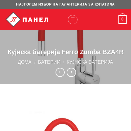
Skip
НАЈГОЛЕМ ИЗБОР НА ГАЛАНТЕРИЈА ЗА КУПАТИЛА
to
content
0
Кујнска батерија Ferro Zumba BZA4R
ДОМА
/
БАТЕРИИ
/
КУЈНСКА БАТЕРИЈА