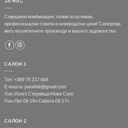
ЗА НАС
Совршени комбинации, голем асортиман,
професионални совети и неверојатни цени! Синергија
меѓу квалитетните производи и вашето задоволство.
САЛОН 1
Тел: +389 78 217 604
Е-пошта: panelstr@gmail.com
Лок: Излез Струмица-Ново Село
Пон-Пет 09-19ч Сабота 09-17ч
САЛОН 2