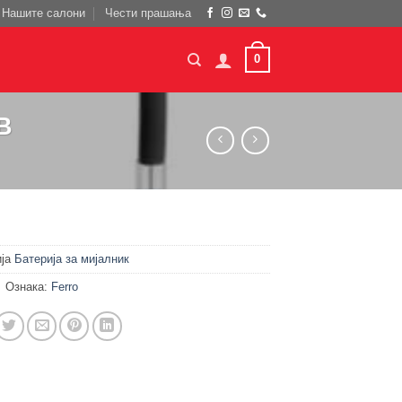
Нашите салони
Чести прашања
0
B
ија
Батерија за мијалник
Ознака:
Ferro