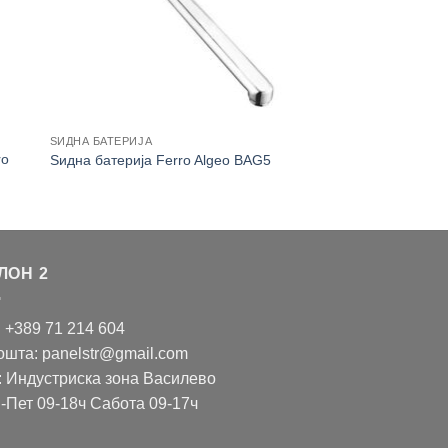
ЅИДНА БАТЕРИЈА
ro
Ѕидна батерија Ferro Algeo BAG5
ЛОН 2
: +389 71 214 604
ошта: panelstr@gmail.com
: Индустриска зона Василево
-Пет 09-18ч Сабота 09-17ч