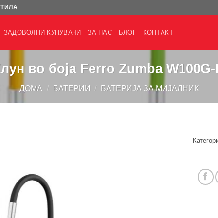
АТИЛА
ЗАДОВОЛНИ КУПУВАЧИ
ЗА НАС
БЛОГ
КОНТАКТ
Клун во боја Ferro Zumba W100G-
ДОМА
/
БАТЕРИИ
/
БАТЕРИЈА ЗА МИЈАЛНИК
Категор