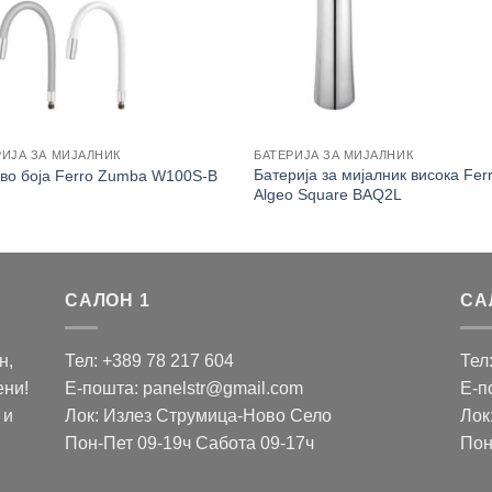
РИЈА ЗА МИЈАЛНИК
БАТЕРИЈА ЗА МИЈАЛНИК
Батерија за мијалник висока Fer
 во боја Ferro Zumba W100S-B
Algeo Square BAQ2L
САЛОН 1
СА
н,
Тел: +389 78 217 604
Тел
ени!
Е-пошта: panelstr@gmail.com
Е-п
 и
Лок: Излез Струмица-Ново Село
Лок
Пон-Пет 09-19ч Сабота 09-17ч
Пон