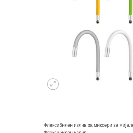
Флексибилен излив за миксери за миј
Флексибилен излив.