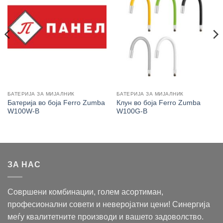
БАТЕРИЈА ЗА МИЈАЛНИК
БАТЕРИЈА ЗА МИЈАЛНИК
Батерија во боја Ferro Zumba
Клун во боја Ferro Zumba
W100W-B
W100G-B
ЗА НАС
Совршени комбинации, голем асортиман,
професионални совети и неверојатни цени! Синергија
меѓу квалитетните производи и вашето задоволство.