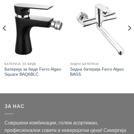
БАТЕРИЈА ЗА БИДЕ
ЅИДНА БАТЕРИЈА
Батерија за биде Ferro Algeo
Ѕидна батерија Ferro Algeo
Square BAQ6BLC
BAG5
ЗА НАС
Совршени комбинации, голем асортиман,
професионални совети и неверојатни цени! Синергија