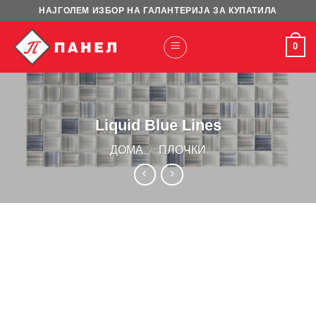
Skip
НАЈГОЛЕМ ИЗБОР НА ГАЛАНТЕРИЈА ЗА КУПАТИЛА
to
content
0
Liquid Blue Lines
ДОМА
/
ПЛОЧКИ