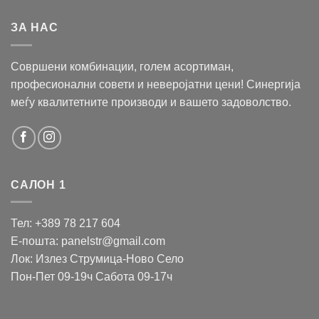
ЗА НАС
Совршени комбинации, голем асортиман,
професионални совети и неверојатни цени! Синергија
меѓу квалитетните производи и вашето задоволство.
САЛОН 1
Тел: +389 78 217 604
Е-пошта: panelstr@gmail.com
Лок: Излез Струмица-Ново Село
Пон-Пет 09-19ч Сабота 09-17ч