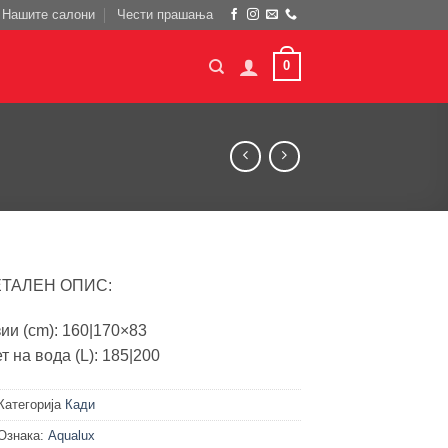
Нашите салони
Чести прашања
0
ЕТАЛЕН ОПИС:
ии (cm): 160|170×83
т на вода (L): 185|200
Категорија
Кади
Ознака:
Aqualux