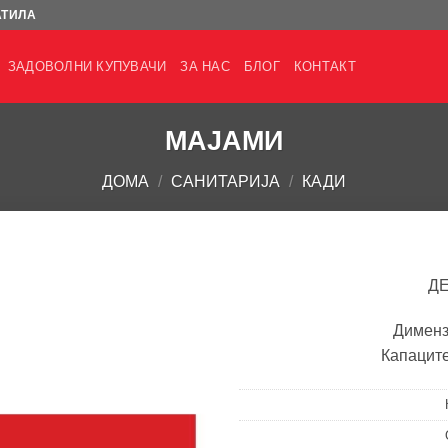
АТИЛА
ЗАДОВОЛНИ КУПУВАЧИ
ЗА НАС
БЛОГ
КОНТАКТ
МАЈАМИ
ДОМА
/
САНИТАРИЈА
/
КАДИ
Д
Дименз
Капаците