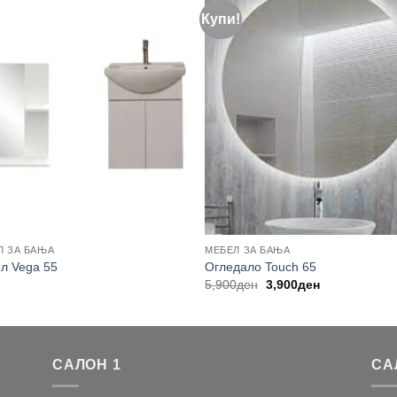
Купи!
Л ЗА БАЊА
МЕБЕЛ ЗА БАЊА
л Vega 55
Огледало Touch 65
Original
Current
5,900
ден
3,900
ден
price
price
was:
is:
5,900ден.
3,900ден.
САЛОН 1
СА