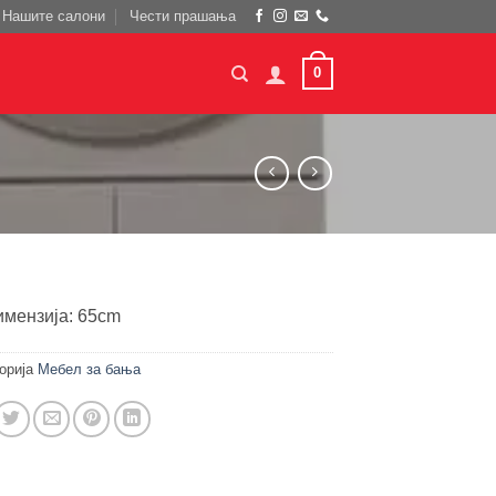
Нашите салони
Чести прашања
0
имензија: 65cm
орија
Мебел за бања