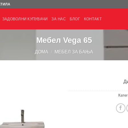
АТИЛА
ЗАДОВОЛНИ КУПУВАЧИ
ЗА НАС
БЛОГ
КОНТАКТ
Мебел Vega 65
ДОМА
/
МЕБЕЛ ЗА БАЊА
Д
Катег