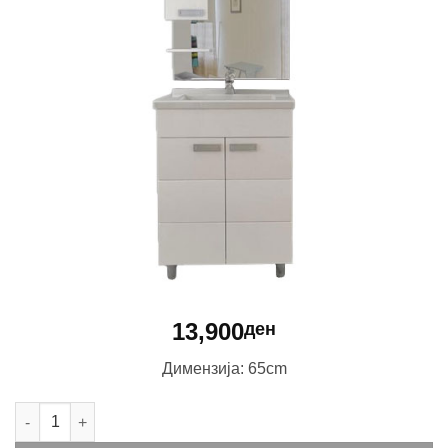
13,900
ден
Димензија: 65cm
Мебел за бања Box 65 количина