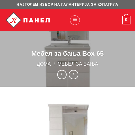
Skip
НАЈГОЛЕМ ИЗБОР НА ГАЛАНТЕРИЈА ЗА КУПАТИЛА
to
content
0
Мебел за бања Box 65
ДОМА
/
МЕБЕЛ ЗА БАЊА