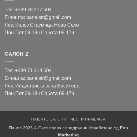
Тел: +389 78 217 604
Е-пошта: panelstr@gmail.com
Лок: Излез Струмица-Ново Село
Пон-Пет 09-19ч Сабота 09-17ч
САЛОН 2
Тел: +389 71 214 604
Е-пошта: panelstr@gmail.com
Лок: Индустриска зона Василево
Пон-Пет 09-18ч Сабота 09-17ч
НАШИТЕ САЛОНИ
ЧЕСТИ ПРАШАЊА
Панел 2026 © Сите права се задржани Изработено од
Eon
Marketing