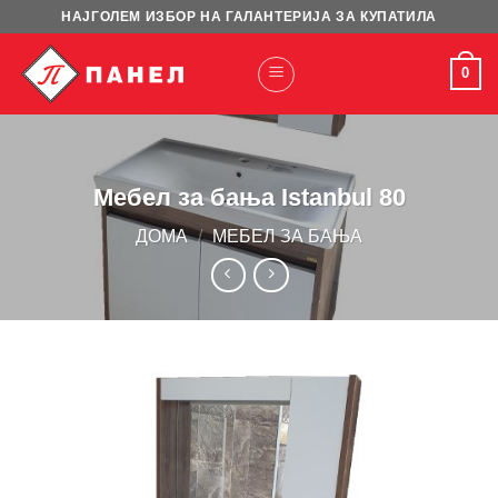
Skip
НАЈГОЛЕМ ИЗБОР НА ГАЛАНТЕРИЈА ЗА КУПАТИЛА
to
content
0
Мебел за бања Istanbul 80
ДОМА
/
МЕБЕЛ ЗА БАЊА