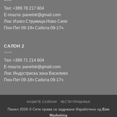
Тел: +389 78 217 604
Е-пошта: panelstr@gmail.com
Лок: Излез Струмица-Ново Село
Пон-Пет 09-19ч Сабота 09-17ч
САЛОН 2
Тел: +389 71 214 604
Е-пошта: panelstr@gmail.com
Лок: Индустриска зона Василево
Пон-Пет 09-18ч Сабота 09-17ч
НАШИТЕ САЛОНИ
ЧЕСТИ ПРАШАЊА
Панел 2026 © Сите права се задржани Изработено од
Eon
Marketing