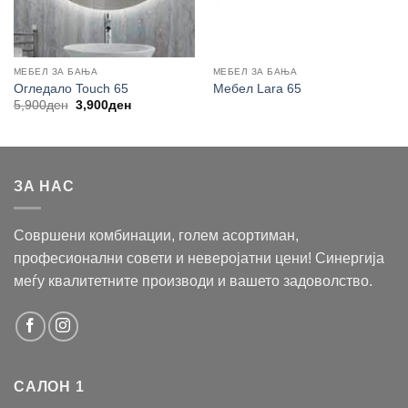
МЕБЕЛ ЗА БАЊА
МЕБЕЛ ЗА БАЊА
Огледало Touch 65
Мебел Lara 65
Original
Current
5,900
ден
3,900
ден
price
price
was:
is:
5,900ден.
3,900ден.
ЗА НАС
Совршени комбинации, голем асортиман,
професионални совети и неверојатни цени! Синергија
меѓу квалитетните производи и вашето задоволство.
САЛОН 1