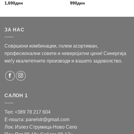
1,690
ден
990
ден
ЗА НАС
Совршени комбинации, голем асортиман,
професионални совети и неверојатни цени! Синергија
меѓу квалитетните производи и вашето задоволство.
САЛОН 1
Тел: +389 78 217 604
Е-пошта: panelstr@gmail.com
Лок: Излез Струмица-Ново Село