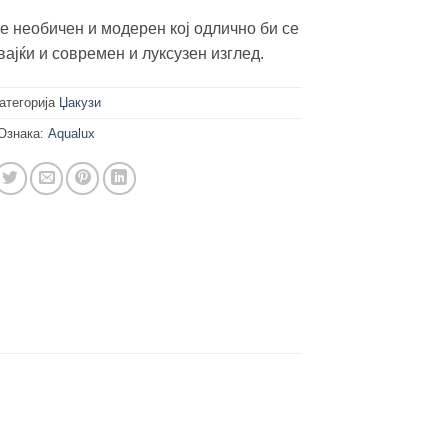
е необичен и модерен кој одлично би се
ајќи и современ и луксузен изглед.
атегорија
Џакузи
Ознака:
Aqualux