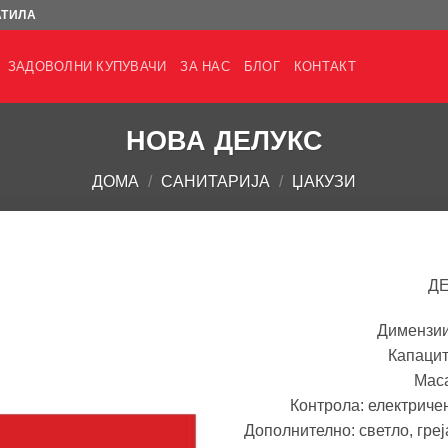
АТИЛА
ЗАДОВОЛНИ КУПУВАЧИ
ЗА НАС
БЛОГ
КОНТАКТ
НОВА ДЕЛУКС
ДОМА
/
САНИТАРИЈА
/
ЏАКУЗИ
Д
Димензии 
Капацит
Маса
Контрола: електриче
Дополнително: светло, греј