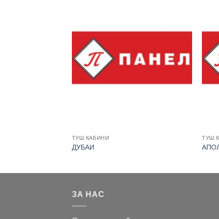
ТУШ КАБИНИ
ТУШ 
РНО
ДУБАИ
АПО
ЗА НАС