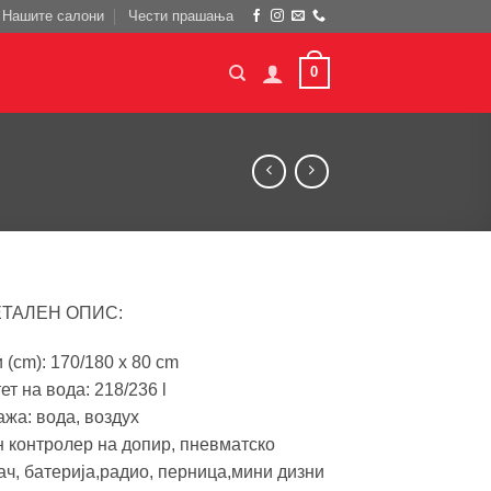
Нашите салони
Чести прашања
0
ЕТАЛЕН ОПИС:
(cm): 170/180 x 80 cm
ет на вода: 218/236 l
жа: вода, воздух
н контролер на допир, пневматско
ач, батерија,радио, перница,мини дизни