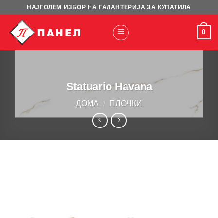
Skip
НАЈГОЛЕМ ИЗБОР НА ГАЛАНТЕРИЈА ЗА КУПАТИЛА
to
content
0
Statuario Havana
ДОМА
/
ПЛОЧКИ