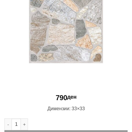
790
ден
Димензии: 33×33
Toledo Beige количина