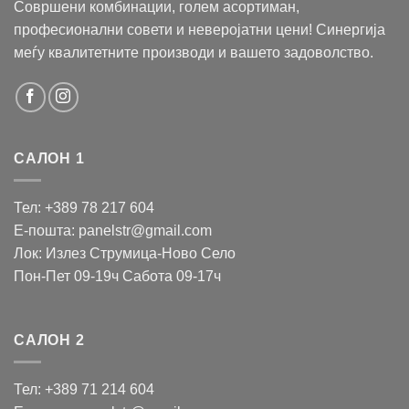
Совршени комбинации, голем асортиман,
професионални совети и неверојатни цени! Синергија
меѓу квалитетните производи и вашето задоволство.
САЛОН 1
Тел: +389 78 217 604
Е-пошта: panelstr@gmail.com
Лок: Излез Струмица-Ново Село
Пон-Пет 09-19ч Сабота 09-17ч
САЛОН 2
Тел: +389 71 214 604