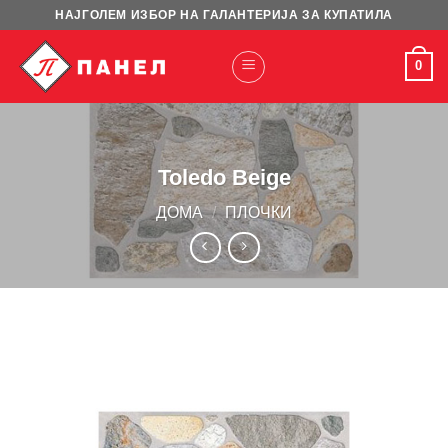
Skip
НАЈГОЛЕМ ИЗБОР НА ГАЛАНТЕРИЈА ЗА КУПАТИЛА
to
content
0
Toledo Beige
ДОМА
/
ПЛОЧКИ