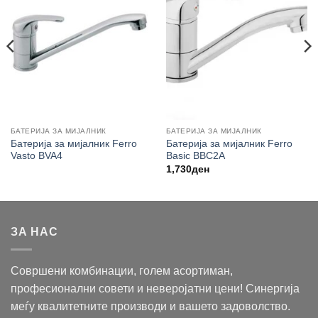
БАТЕРИЈА ЗА МИЈАЛНИК
БАТЕРИЈА ЗА МИЈАЛНИК
Батерија за мијалник Ferro
Батерија за мијалник Ferro
Vasto BVA4
Basic BBC2A
1,730
ден
ЗА НАС
Совршени комбинации, голем асортиман,
професионални совети и неверојатни цени! Синергија
меѓу квалитетните производи и вашето задоволство.