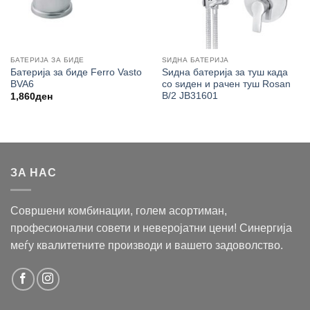
БАТЕРИЈА ЗА БИДЕ
ЅИДНА БАТЕРИЈА
Батерија за биде Ferro Vasto
Ѕидна батерија за туш када
BVA6
со ѕиден и рачен туш Rosan
B/2 JB31601
1,860
ден
ЗА НАС
Совршени комбинации, голем асортиман,
професионални совети и неверојатни цени! Синергија
меѓу квалитетните производи и вашето задоволство.