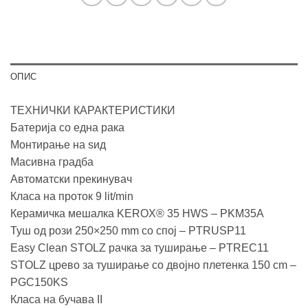
ОПИС
ТЕХНИЧКИ КАРАКТЕРИСТИКИ
Батерија со една рака
Монтирање на ѕид
Масивна градба
Автоматски прекинувач
Класа на проток 9 lit/min
Керамичка мешалка KEROX® 35 HWS – PKM35A
Туш од рози 250×250 mm со спој – PTRUSP11
Easy Clean STOLZ рачка за туширање – PTREC11
STOLZ црево за туширање со двојно плетенка 150 cm –
PGC150KS
Класа на бучава II