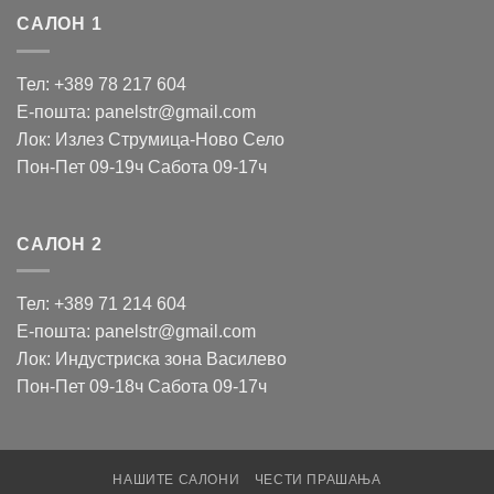
САЛОН 1
Тел: +389 78 217 604
Е-пошта: panelstr@gmail.com
Лок: Излез Струмица-Ново Село
Пон-Пет 09-19ч Сабота 09-17ч
САЛОН 2
Тел: +389 71 214 604
Е-пошта: panelstr@gmail.com
Лок: Индустриска зона Василево
Пон-Пет 09-18ч Сабота 09-17ч
НАШИТЕ САЛОНИ
ЧЕСТИ ПРАШАЊА