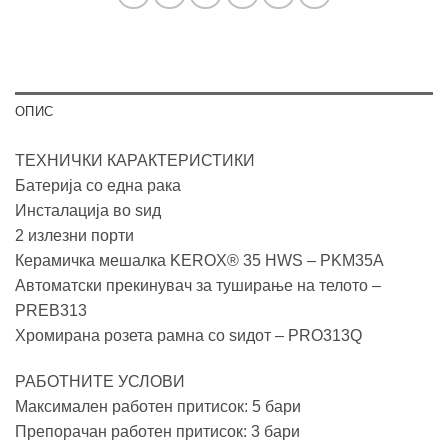
ОПИС
ТЕХНИЧКИ КАРАКТЕРИСТИКИ
Батерија со една рака
Инсталација во ѕид
2 излезни порти
Керамичка мешалка KEROX® 35 HWS – PKM35A
Автоматски прекинувач за туширање на телото –
PREB313
Хромирана розета рамна со ѕидот – PRO313Q
РАБОТНИТЕ УСЛОВИ
Максимален работен притисок: 5 бари
Препорачан работен притисок: 3 бари