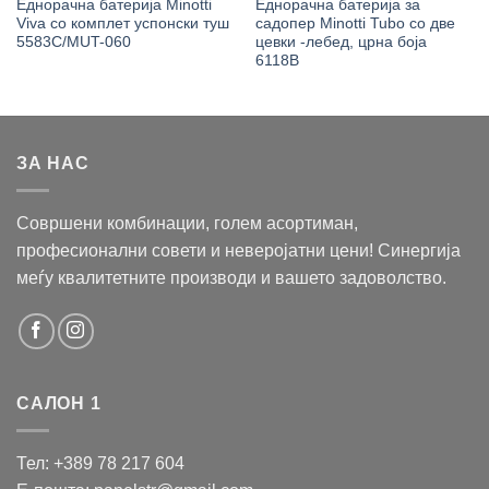
Еднорачна батерија Minotti
Еднорачна батерија за
Viva со комплет успонски туш
садопер Minotti Tubo со две
5583C/MUT-060
цевки -лебед, црна боја
6118B
ЗА НАС
Совршени комбинации, голем асортиман,
професионални совети и неверојатни цени! Синергија
меѓу квалитетните производи и вашето задоволство.
САЛОН 1
Тел: +389 78 217 604