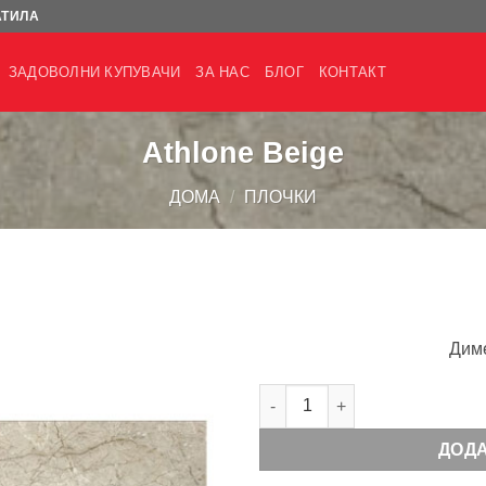
АТИЛА
ЗАДОВОЛНИ КУПУВАЧИ
ЗА НАС
БЛОГ
КОНТАКТ
Athlone Beige
ДОМА
/
ПЛОЧКИ
Диме
Athlone Beige количина
ДОД