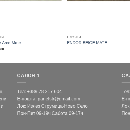
КИ
ПЛОЧКИ
e Arce Mate
ENDOR BEIGE MATE
ен
САЛОН 1
СА
н,
Тел: +389 78 217 604
Тел
ени!
Е-пошта: panelstr@gmail.com
Е-п
 и
Лок: Излез Струмица-Ново Село
Лок
Пон-Пет 09-19ч Сабота 09-17ч
Пон