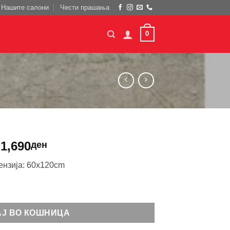
Нашите салони
Чести прашања
0
1,690
ден
нзија: 60x120cm
АЈ ВО КОШНИЦА