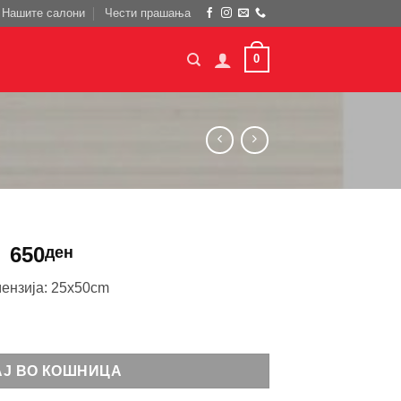
Нашите салони
Чести прашања
0
650
ден
ензија: 25x50cm
АЈ ВО КОШНИЦА