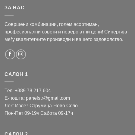
ЗА НАС
Совршени комбинации, голем асортиман,
професионални совети и неверојатни цени! Синергија
меѓу квалитетните производи и вашето задоволство.
САЛОН 1
Тел: +389 78 217 604
Е-пошта: panelstr@gmail.com
Лок: Излез Струмица-Ново Село
Пон-Пет 09-19ч Сабота 09-17ч
САЛОН 2