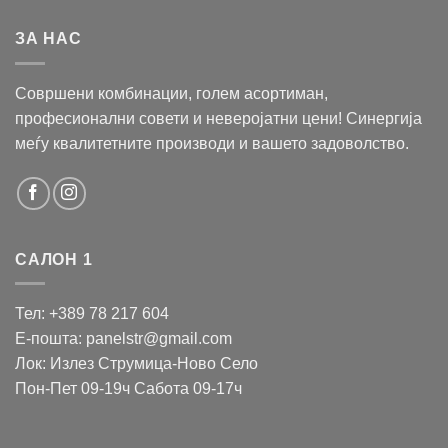
ЗА НАС
Совршени комбинации, голем асортиман,
професионални совети и неверојатни цени! Синергија
меѓу квалитетните производи и вашето задоволство.
САЛОН 1
Тел: +389 78 217 604
Е-пошта: panelstr@gmail.com
Лок: Излез Струмица-Ново Село
Пон-Пет 09-19ч Сабота 09-17ч