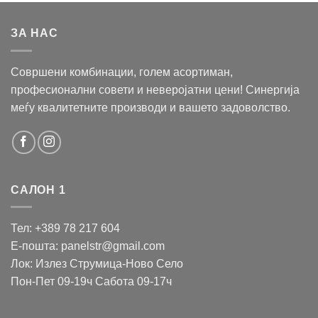
ЗА НАС
Совршени комбинации, голем асортиман,
професионални совети и неверојатни цени! Синергија
меѓу квалитетните производи и вашето задоволство.
САЛОН 1
Тел: +389 78 217 604
Е-пошта: panelstr@gmail.com
Лок: Излез Струмица-Ново Село
Пон-Пет 09-19ч Сабота 09-17ч