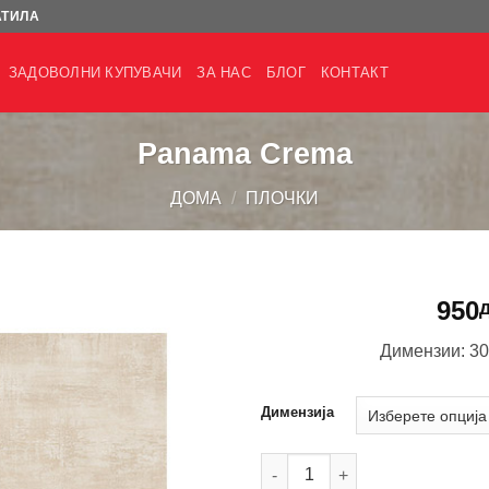
АТИЛА
ЗАДОВОЛНИ КУПУВАЧИ
ЗА НАС
БЛОГ
КОНТАКТ
Panama Crema
ДОМА
/
ПЛОЧКИ
950
Димензии: 30
Димензија
Panama Crema количина