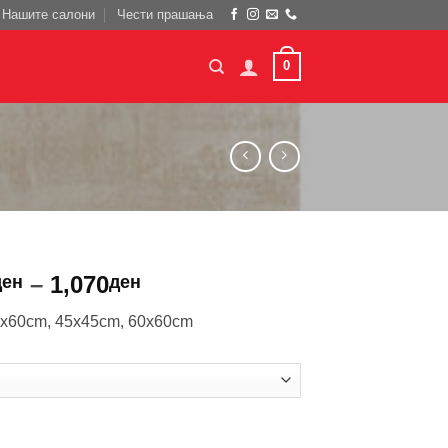
Нашите салони
Чести прашања
0
Price
–
1,070
ден
ден
range:
x60cm, 45x45cm, 60x60cm
950ден
through
1,070ден