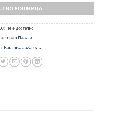
АЈ ВО КОШНИЦА
KU:
Не е достапно
атегорија
Плочки
а:
Keramika Jovanovic