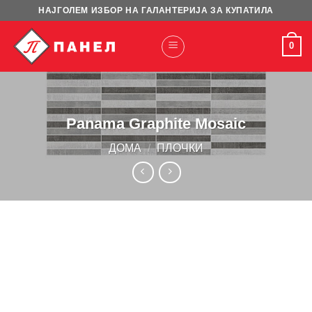
Skip
НАЈГОЛЕМ ИЗБОР НА ГАЛАНТЕРИЈА ЗА КУПАТИЛА
to
content
0
Panama Graphite Mosaic
ДОМА
/
ПЛОЧКИ