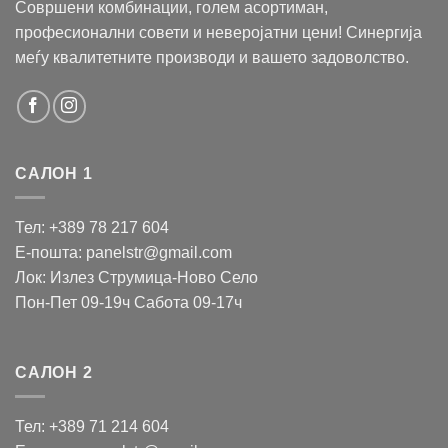
Совршени комбинации, голем асортиман,
професионални совети и неверојатни цени! Синергија
меѓу квалитетните производи и вашето задоволство.
САЛОН 1
Тел: +389 78 217 604
Е-пошта: panelstr@gmail.com
Лок: Излез Струмица-Ново Село
Пон-Пет 09-19ч Сабота 09-17ч
САЛОН 2
Тел: +389 71 214 604