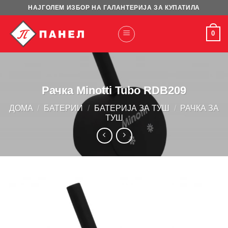
Skip
НАЈГОЛЕМ ИЗБОР НА ГАЛАНТЕРИЈА ЗА КУПАТИЛА
to
content
0
Рачка Minotti Tubo RDB209
ДОМА
/
БАТЕРИИ
/
БАТЕРИЈА ЗА ТУШ
/
РАЧКА ЗА
ТУШ