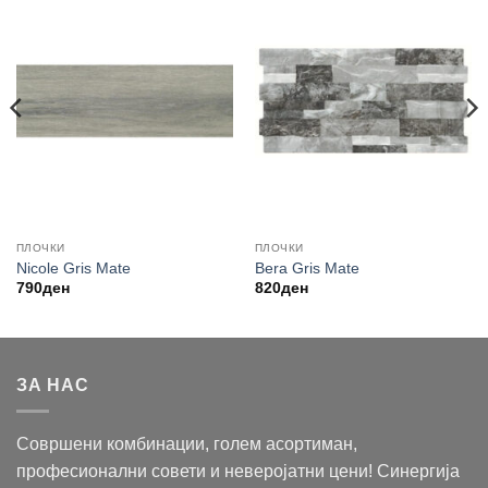
ПЛОЧКИ
ПЛОЧКИ
Nicole Gris Mate
Bera Gris Mate
790
ден
820
ден
ЗА НАС
Совршени комбинации, голем асортиман,
професионални совети и неверојатни цени! Синергија