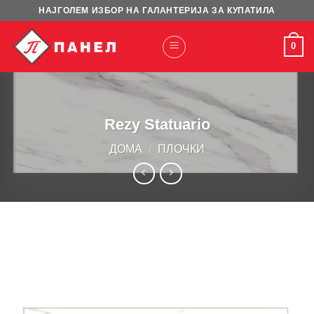
Skip
НАЈГОЛЕМ ИЗБОР НА ГАЛАНТЕРИЈА ЗА КУПАТИЛА
to
content
0
Rezy Statuario
ДОМА
/
ПЛОЧКИ