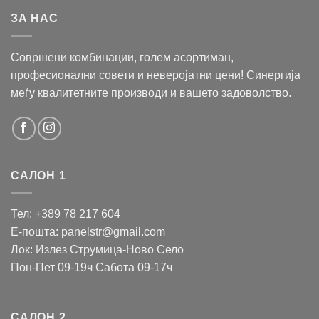
ЗА НАС
Совршени комбинации, голем асортиман,
професионални совети и неверојатни цени! Синергија
меѓу квалитетните производи и вашето задоволство.
САЛОН 1
Тел: +389 78 217 604
Е-пошта: panelstr@gmail.com
Лок: Излез Струмица-Ново Село
Пон-Пет 09-19ч Сабота 09-17ч
САЛОН 2