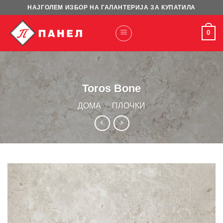
Skip
НАЈГОЛЕМ ИЗБОР НА ГАЛАНТЕРИЈА ЗА КУПАТИЛА
to
content
0
Toros Bone
ДОМА
/
ПЛОЧКИ