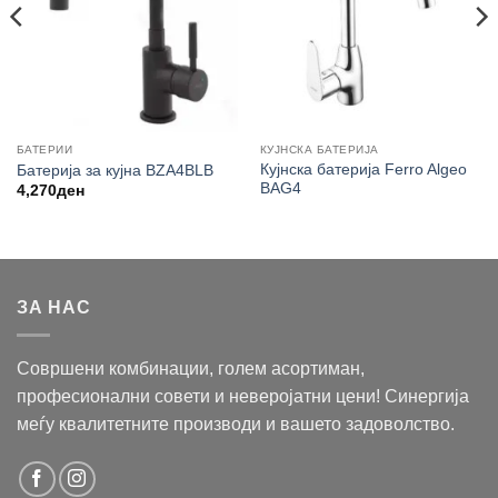
БАТЕРИИ
КУЈНСКА БАТЕРИЈА
Кујнска батерија Ferro Algeo
Батерија за кујна BZA4BLB
BAG4
4,270
ден
ЗА НАС
Совршени комбинации, голем асортиман,
професионални совети и неверојатни цени! Синергија
меѓу квалитетните производи и вашето задоволство.